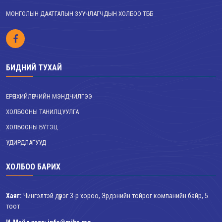
МОНГОЛЫН ДААТГАЛЫН ЗУУЧЛАГЧДЫН ХОЛБОО ТББ
БИДНИЙ ТУХАЙ
ЕРӨНХИЙЛӨГЧИЙН МЭНДЧИЛГЭЭ
ХОЛБООНЫ ТАНИЛЦУУЛГА
ХОЛБООНЫ БҮТЭЦ
УДИРДЛАГУУД
ХОЛБОО БАРИХ
Хаяг:
Чингэлтэй дүүрэг 3-р хороо, Эрдэнийн тойрог компанийн байр, 5
тоот