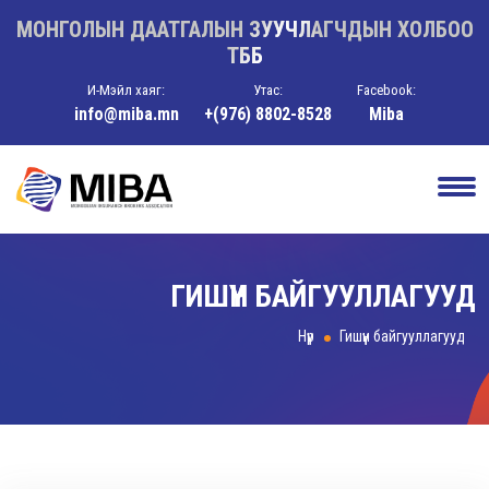
МОНГОЛЫН ДААТГАЛЫН ЗУУЧЛАГЧДЫН ХОЛБОО
ТББ
И-Мэйл хаяг:
Утас:
Facebook:
info@miba.mn
+(976) 8802-8528
Miba
ГИШҮҮН БАЙГУУЛЛАГУУД
Нүүр
Гишүүн байгууллагууд