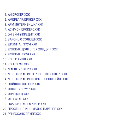
АЙ БРОКЕР ХХК
АМБРЕЛЛА БРОКЕР ХХК
АРМ ИНТЕРНЭЙШНЛХХК
АСИМОН БРОКЕРСХХК
БИ ЭЙЧ ӨҮ КРЕДИТ ХХК
ВАЯСНЬЮ СОЛЮШНХХК
ДИЖИТАЛ ЗУУЧ ХХК
ДЭВЖИХ ДЭЛГЭРЭХ ХОЛДИНГХХК
ДЭВЖИХ ЗУУЧ ХХК
КОВЕР ХИЛЛ ХХК
КОНКОРАЛ ХХК
МАРШ БРОКЕРС ХХК
МОНГОЛИАН ИНТЕРНЭШНЛ БРОКЕРСХХК
МОНГОЛИАН ИНШУРАНС БРОКЕРЕЙЖ ХХК
НЭЙШНЛ ЭЖЕНСИХХК
ОНОЛТ ЯЗГУУР ХХК
ОНЧ ЦЭГЦ ХХК
ОЮУ-СТАР ХХК
ПАБЛИК ПАСТ БРОКЕР ХХК
ПРОФЕШНЛ ИНШУРЭНС ПАРТНЕР ХХК
РЕНЕССАНС ГРУППХХК