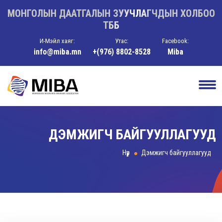
МОНГОЛЫН ДААТГАЛЫН ЗУУЧЛАГЧДЫН ХОЛБОО
ТББ
И-Мэйл хаяг:
Утас:
Facebook:
info@miba.mn
+(976) 8802-8528
Miba
ДЭМЖИГЧ БАЙГУУЛЛАГУУД
Нүүр
Дэмжигч байгууллагууд